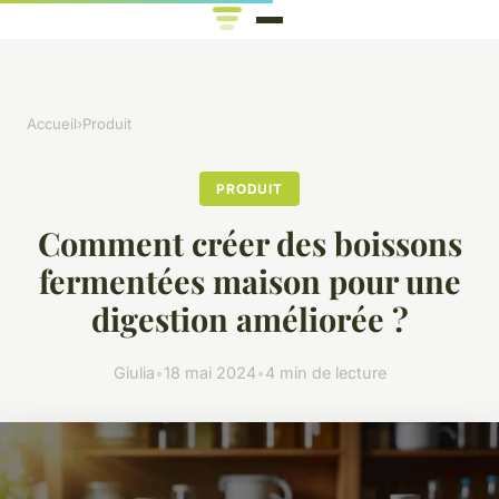
Accueil
›
Produit
PRODUIT
Comment créer des boissons
fermentées maison pour une
digestion améliorée ?
Giulia
•
18 mai 2024
•
4 min de lecture