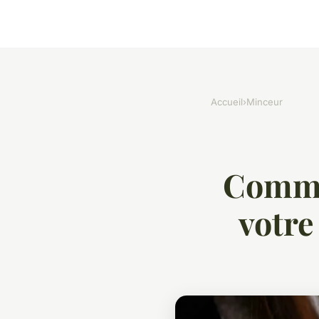
Accueil
›
Minceur
Commen
votre