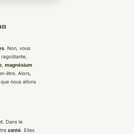
on
es
. Non, vous
 ragoûtante,
e
,
magnésium
en-être. Alors,
 que nous allons
t. Dans le
otre
santé
. Elles