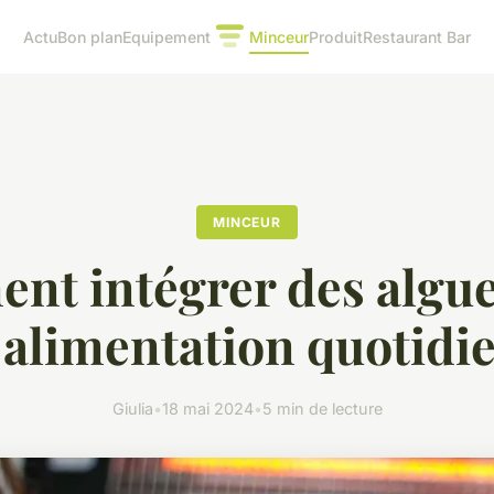
Actu
Bon plan
Equipement
Minceur
Produit
Restaurant Bar
MINCEUR
t intégrer des algu
 alimentation quotidi
Giulia
•
18 mai 2024
•
5 min de lecture