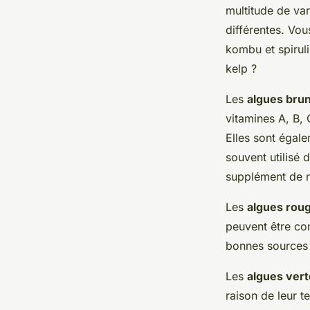
multitude de var
différentes. Vo
kombu et spirul
kelp ?
Les
algues bru
vitamines A, B, 
Elles sont égal
souvent utilisé 
supplément de n
Les
algues rou
peuvent être co
bonnes sources 
Les
algues ver
raison de leur t