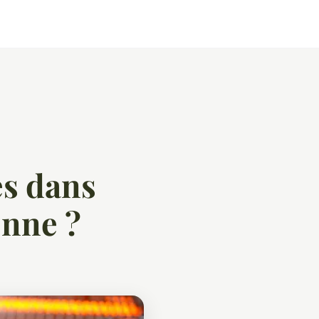
es dans
enne ?