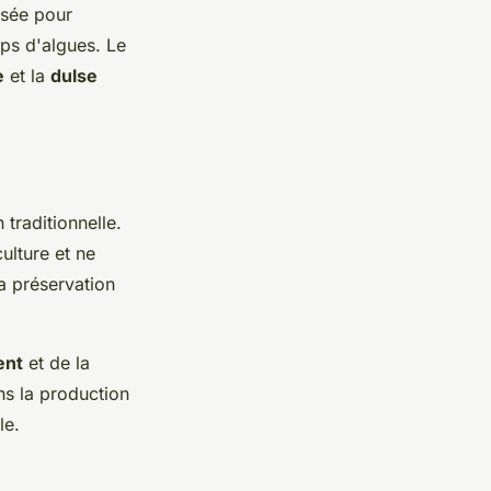
lisée pour
ips d'algues. Le
e
et la
dulse
 traditionnelle.
ulture et ne
a préservation
ent
et de la
ns la production
le.