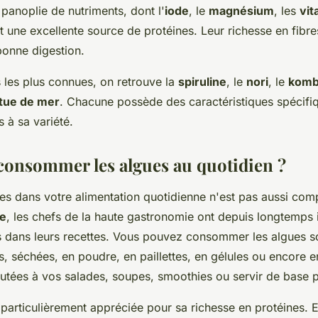
panoplie de nutriments, dont l'
iode
, le
magnésium
, les
vit
nt une excellente source de protéines. Leur richesse en fibre
onne digestion.
 les plus connues, on retrouve la
spiruline
, le
nori
, le
kom
itue de mer
. Chacune possède des caractéristiques spécifi
s à sa variété.
onsommer les algues au quotidien ?
ues dans votre alimentation quotidienne n'est pas aussi comp
e
, les chefs de la haute gastronomie ont depuis longtemps
 dans leurs recettes. Vous pouvez consommer les algues so
s, séchées, en poudre, en paillettes, en gélules ou encore en
outées à vos salades, soupes, smoothies ou servir de base p
particulièrement appréciée pour sa richesse en protéines. E