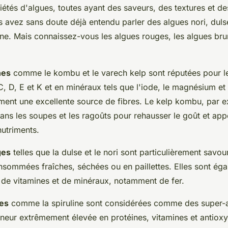
iétés d'algues, toutes ayant des saveurs, des textures et de
us avez sans doute déjà entendu parler des algues nori, dul
ine. Mais connaissez-vous les algues rouges, les algues bru
nes
comme le kombu et le varech kelp sont réputées pour le
C, D, E et K et en minéraux tels que l'iode, le magnésium et
ement une excellente source de fibres. Le kelp kombu, par e
dans les soupes et les ragoûts pour rehausser le goût et app
utriments.
ges
telles que la dulse et le nori sont particulièrement savou
nsommées fraîches, séchées ou en paillettes. Elles sont éga
de vitamines et de minéraux, notamment de fer.
tes
comme la spiruline sont considérées comme des super-a
eneur extrêmement élevée en protéines, vitamines et antioxy