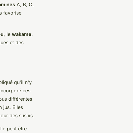
amines
A, B, C,
s favorise
bu
, le
wakame
,
ques et des
liqué qu'il n'y
 incorporé ces
us différentes
 jus. Elles
our des sushis.
lle peut être