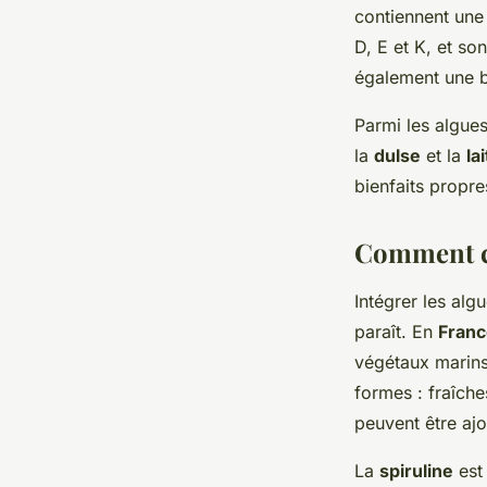
contiennent une 
D, E et K, et so
également une b
Parmi les algues
la
dulse
et la
la
bienfaits propre
Comment c
Intégrer les alg
paraît. En
Franc
végétaux marins
formes : fraîche
peuvent être aj
La
spiruline
est 