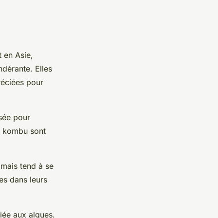
 en Asie,
ndérante. Elles
réciées pour
isée pour
et kombu sont
 mais tend à se
es dans leurs
liée aux algues.