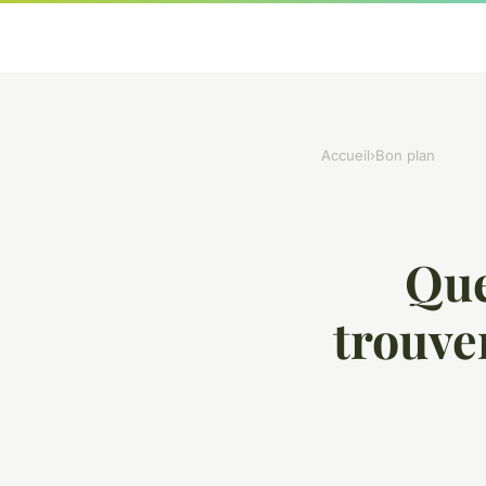
Accueil
›
Bon plan
Que
trouve