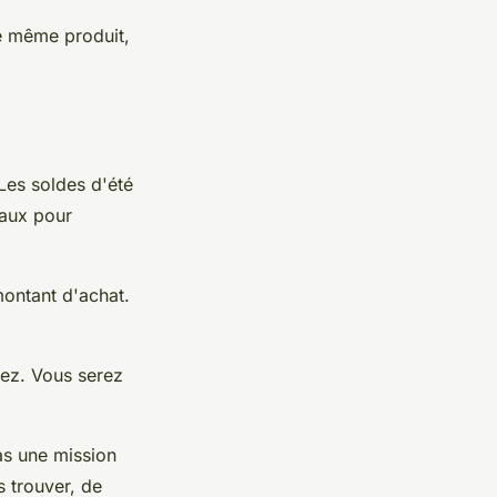
le même produit,
Les soldes d'été
éaux pour
montant d'achat.
tez. Vous serez
pas une mission
es trouver, de