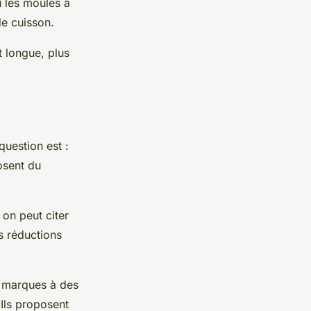
u les moules à
de cuisson.
st longue, plus
question est :
osent du
 on peut citer
s réductions
e marques à des
 Ils proposent