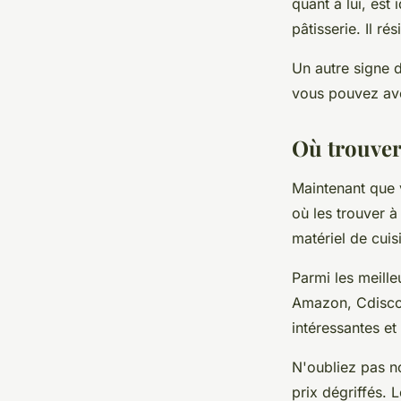
quant à lui, est
pâtisserie. Il r
Un autre signe de
vous pouvez avoi
Où trouver 
Maintenant que v
où les trouver à
matériel de cuis
Parmi les
meille
Amazon, Cdiscou
intéressantes e
N'oubliez pas n
prix dégriffés. 