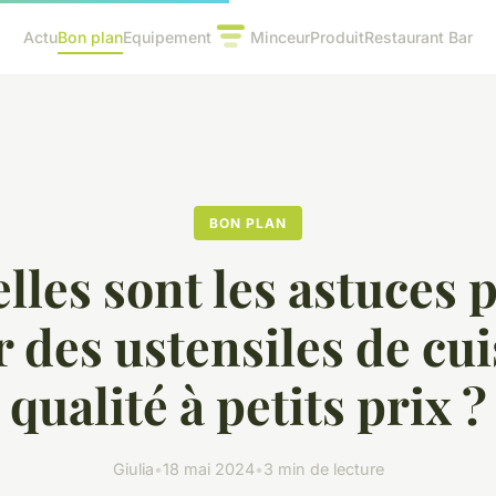
Actu
Bon plan
Equipement
Minceur
Produit
Restaurant Bar
BON PLAN
lles sont les astuces 
r des ustensiles de cui
qualité à petits prix ?
Giulia
•
18 mai 2024
•
3 min de lecture