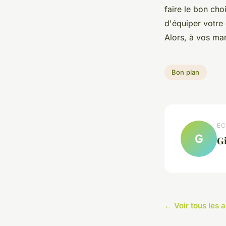
faire le bon cho
d'équiper votre 
Alors, à vos mar
Bon plan
EC
G
Gi
← Voir tous les a