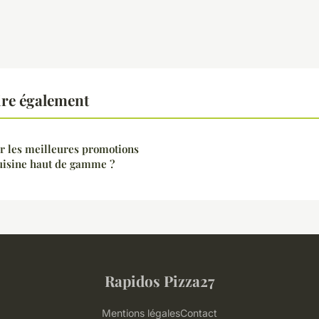
ire également
r les meilleures promotions
cuisine haut de gamme ?
Rapidos Pizza27
Mentions légales
Contact